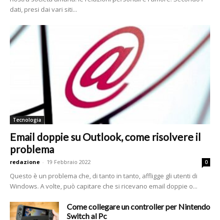
dati, presi dai vari siti...
Tecnologia
Email doppie su Outlook, come risolvere il
problema
redazione
-
19 Febbraio 2022
0
Questo è un problema che, di tanto in tanto, affligge gli utenti di
Windows. A volte, può capitare che si ricevano email doppie o...
Come collegare un controller per Nintendo
Switch al Pc