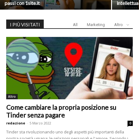
passi con 1site.it
intellettu
I PIÙ VISITATI
All
Marketing
Altro
Altro
Come cambiare la propria posizione su
Tinder senza pagare
redazione
-
5 Marzo 2022
0
Tinder sta rivoluzionando uno degli aspetti più importanti della
nostra società umana: le relazioni personali e l'amore. Secondo i