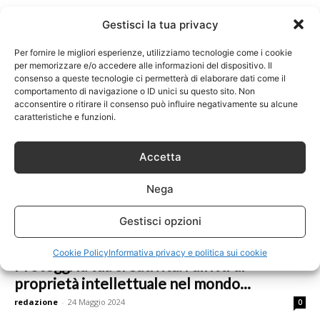
Gestisci la tua privacy
Carica altri
Per fornire le migliori esperienze, utilizziamo tecnologie come i cookie
per memorizzare e/o accedere alle informazioni del dispositivo. Il
VARIE
consenso a queste tecnologie ci permetterà di elaborare dati come il
comportamento di navigazione o ID unici su questo sito. Non
acconsentire o ritirare il consenso può influire negativamente su alcune
caratteristiche e funzioni.
Accetta
Nega
Gestisci opzioni
Altro
Cookie Policy
Informativa privacy e politica sui cookie
Proteggi la tua creatività: i diritti di
proprietà intellettuale nel mondo...
redazione
-
24 Maggio 2024
0