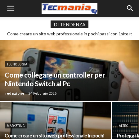
DI TENDENZA
Come creare un sito web professionale in pochi passi con 1site.it
Proteggi la tua creatività: i diritti di proprietà intellettuale nel
mondo freelance
TECNOLOGIA
Come collegare un controller per
Nintendo Switch al Pc
redazione
-
24 Febbraio 2026
MARKETING
ALTRO
Come creare un sito web professionale in pochi
Proteggi la