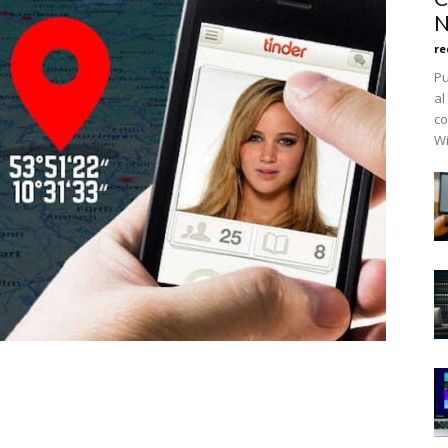
N
re
Pu
al
co
Wi