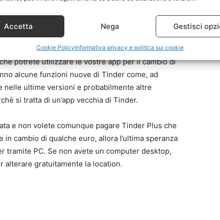
one o smartphone, … e installare una versione vecchia
one con Fly GPS o FakeGPS. La procedura di
Accetta
Nega
Gestisci opzi
 tramite Play Store o l’App Store perché qui si trovano
Cookie Policy
Informativa privacy e politica sui cookie
 può essere effettuata andando a scaricare, ad esempio
che potrete utilizzare le vostre app per il cambio di
ranno alcune funzioni nuove di Tinder come, ad
 nelle ultime versioni e probabilmente altre
hè si tratta di un’app vecchia di Tinder.
cata e non volete comunque pagare Tinder Plus che
 in cambio di qualche euro, allora l’ultima speranza
der tramite PC. Se non avete un computer desktop,
r alterare gratuitamente la location.