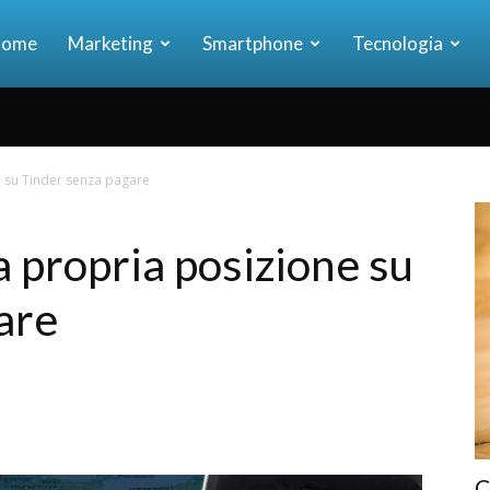
ome
Marketing
Smartphone
Tecnologia
ia
 su Tinder senza pagare
 propria posizione su
are
C