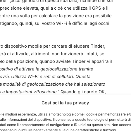
nder (accorgendosi di questa sua falla) richiede che sul
precisione elevata, quella cioè che utilizza il GPS e il
entre una volta per calcolare la posizione era possibile
stigando, quindi, sul vostro Wi-Fi è difficile, agli occhi
ro dispositivo mobile per cercare di eludere Tinder,
à di attivarle, altrimenti non funzionerà. Infatti, se
lo della posizione, quando avviate Tinder vi apparirà il
sitivo di attivare la geolocalizzazione tramite
ovrà: Utilizza Wi-Fi e reti di cellulari. Questa
 modalitè di geolocalizzazione che hai selezionato
va a Impostazioni >Posizione.”
Quando gli darete OK,
ca GPS su
Posizione elevata
. Morale della favola: anche
Gestisci la tua privacy
ottare un’app per il cambio di posizione, in realtà non è
Come si fa quindi a cambiare location senza pagare
e le migliori esperienze, utilizziamo tecnologie come i cookie per memorizzare e/
lle informazioni del dispositivo. Il consenso a queste tecnologie ci permetterà di
 dati come il comportamento di navigazione o ID unici su questo sito. Non accons
l consenso può influire negativamente su alcune caratteristiche e funzioni.