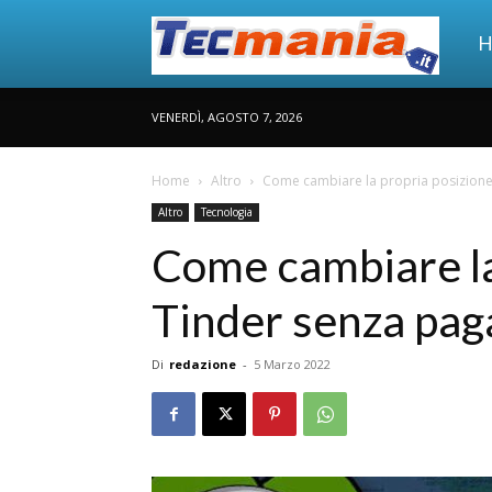
Tec
H
VENERDÌ, AGOSTO 7, 2026
Man
Home
Altro
Come cambiare la propria posizione
Altro
Tecnologia
Come cambiare la
Tinder senza pag
Di
redazione
-
5 Marzo 2022