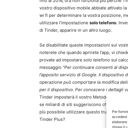
fino al 2016, ora non funziona più perché Ti
vostro dispositivo mobile abbiate attivato la 
wi fi per determinare la vostra posizione, m
utilizzare l’impostazione
solo telefono
. Inve
di Tinder, apparire in un altro luogo.
Se disabilitate queste impostazioni sul vost
noterete che quando aprirete l’app, vi chieder
provate ad impostare
solo telefono
sul calco
messaggio
“Per continuare consenti al dispo
l’apposito servizio di Google. Il dispositivo d
operazione può comportare la modifica della
per il dispositivo. Per conoscere i dettagli 
Tinder imposterà il vostro Metodo di ricer
se miliardi di siti suggeriscono che basta ad
più possibile utilizzare questo trucchetto. 
Per fornir
accedere a
Tinder Plus?
elaborare
ritirare i