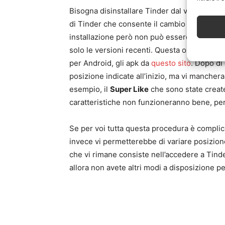
Bisogna disinstallare Tinder dal vostro iPh
di Tinder che consente il cambio di posizi
installazione però non può essere effettuata
solo le versioni recenti. Questa operazione
per Android, gli apk da
questo sito
. Dopo di 
posizione indicate all’inizio, ma vi manche
esempio, il
Super Like
che sono state create
caratteristiche non funzioneranno bene, perc
Se per voi tutta questa procedura è compli
invece vi permetterebbe di variare posizione
che vi rimane consiste nell’accedere a Tin
allora non avete altri modi a disposizione pe