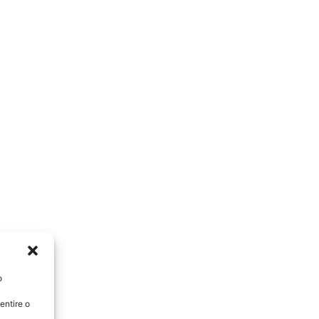
o
entire o