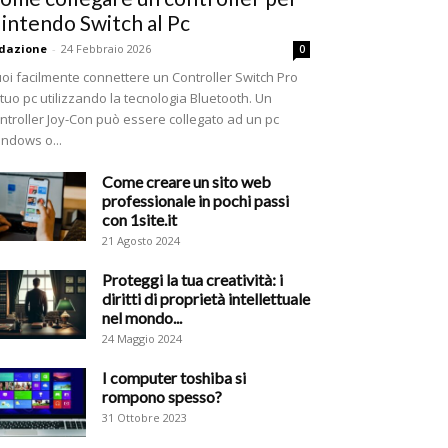
intendo Switch al Pc
dazione
-
24 Febbraio 2026
0
oi facilmente connettere un Controller Switch Pro
 tuo pc utilizzando la tecnologia Bluetooth. Un
ntroller Joy-Con può essere collegato ad un pc
ndows o...
Come creare un sito web
professionale in pochi passi
con 1site.it
21 Agosto 2024
Proteggi la tua creatività: i
diritti di proprietà intellettuale
nel mondo...
24 Maggio 2024
I computer toshiba si
rompono spesso?
31 Ottobre 2023