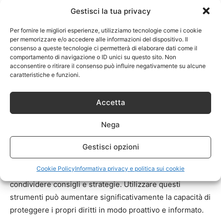
specializzato può essere decisiva per navigare le
Gestisci la tua privacy
complessità legali e garantire la massima protezione. Per
Per fornire le migliori esperienze, utilizziamo tecnologie come i cookie
ulteriori informazioni, puoi consultare questo sito
per memorizzare e/o accedere alle informazioni del dispositivo. Il
www.avvocatocalcatelli.it
.
consenso a queste tecnologie ci permetterà di elaborare dati come il
comportamento di navigazione o ID unici su questo sito. Non
acconsentire o ritirare il consenso può influire negativamente su alcune
Strumenti e risorse utili
caratteristiche e funzioni.
I freelance possono trarre vantaggio dall’accesso a
Accetta
pubblicazioni di settore e risorse online che offrono
aggiornamenti e guide sulle migliori pratiche in materia
Nega
di proprietà intellettuale
. L’iscrizione a ordini
professionali o associazioni può anche facilitare l’accesso
Gestisci opzioni
a seminari e workshop, oltre a creare opportunità di
Cookie Policy
Informativa privacy e politica sui cookie
networking con altri professionisti che possono
condividere consigli e strategie. Utilizzare questi
strumenti può aumentare significativamente la capacità di
proteggere i propri diritti in modo proattivo e informato.