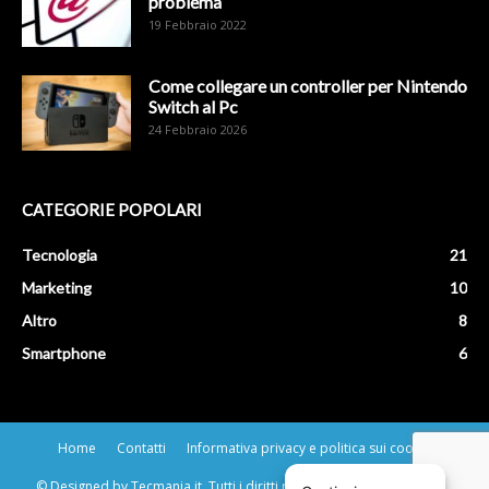
problema
19 Febbraio 2022
Come collegare un controller per Nintendo
Switch al Pc
24 Febbraio 2026
CATEGORIE POPOLARI
Tecnologia
21
Marketing
10
Altro
8
Smartphone
6
Home
Contatti
Informativa privacy e politica sui cookie
© Designed by Tecmania.it. Tutti i diritti riservati. P.Iva 01419730559