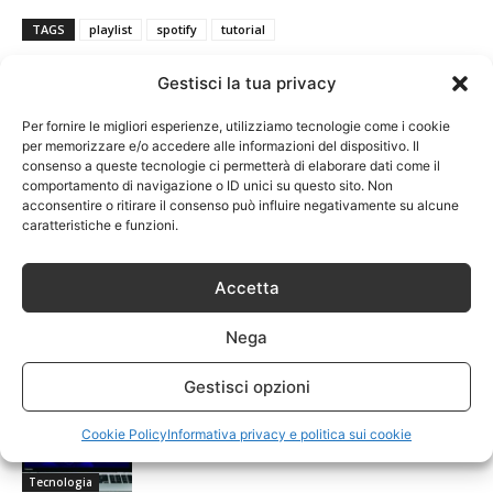
TAGS
playlist
spotify
tutorial
Gestisci la tua privacy
Per fornire le migliori esperienze, utilizziamo tecnologie come i cookie
per memorizzare e/o accedere alle informazioni del dispositivo. Il
consenso a queste tecnologie ci permetterà di elaborare dati come il
comportamento di navigazione o ID unici su questo sito. Non
acconsentire o ritirare il consenso può influire negativamente su alcune
caratteristiche e funzioni.
ARTICOLI CORRELATI
ALTRO DALL'AUTORE
Accetta
Come collegare un controller per Nintendo
Nega
Switch al Pc
Tecnologia
Gestisci opzioni
I computer toshiba si rompono spesso?
Cookie Policy
Informativa privacy e politica sui cookie
Tecnologia