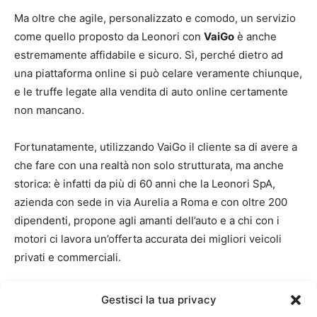
Ma oltre che agile, personalizzato e comodo, un servizio
come quello proposto da Leonori con
VaiGo
è anche
estremamente affidabile e sicuro. Sì, perché dietro ad
una piattaforma online si può celare veramente chiunque,
e le truffe legate alla vendita di auto online certamente
non mancano.
Fortunatamente, utilizzando VaiGo il cliente sa di avere a
che fare con una realtà non solo strutturata, ma anche
storica: è infatti da più di 60 anni che la Leonori SpA,
azienda con sede in via Aurelia a Roma e con oltre 200
dipendenti, propone agli amanti dell’auto e a chi con i
motori ci lavora un’offerta accurata dei migliori veicoli
privati e commerciali.
Detto con le parole di Regali, VaiGo infatti “
È un progetto
Gestisci la tua privacy
appena nato
che vanta già oltre mezzo secolo di