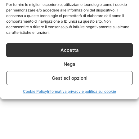
Per fornire le migliori esperienze, utilizziamo tecnologie come i cookie
esperienza, serietà, affidabilità e professionalità nel
per memorizzare e/o accedere alle informazioni del dispositivo. Il
settore. Sarà per questo che abbiamo prenotazioni ancor
consenso a queste tecnologie ci permetterà di elaborare dati come il
comportamento di navigazione o ID unici su questo sito. Non
prima di presentarci al mondo intero
”.
acconsentire o ritirare il consenso può influire negativamente su alcune
caratteristiche e funzioni.
Accetta
Nega
Gestisci opzioni
Cookie Policy
Informativa privacy e politica sui cookie