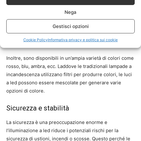
Flessibilità di progettazione
Nega
I LED possono essere prodotti in qualsiasi forma per
adattarsi alle esigenze e all’applicazione. Possono anche
Gestisci opzioni
essere regolabili per quanto riguarda l’oscurità e
Cookie Policy
Informativa privacy e politica sui cookie
consentono il controllo dinamico della luce e del colore.
Inoltre, sono disponibili in un’ampia varietà di colori come
rosso, blu, ambra, ecc. Laddove le tradizionali lampade a
incandescenza utilizzano filtri per produrre colori, le luci
a led possono essere mescolate per generare varie
opzioni di colore.
Sicurezza e stabilità
La sicurezza è una preoccupazione enorme e
l’illuminazione a led riduce i potenziali rischi per la
sicurezza di ustioni, incendi o scosse. Questo perché le