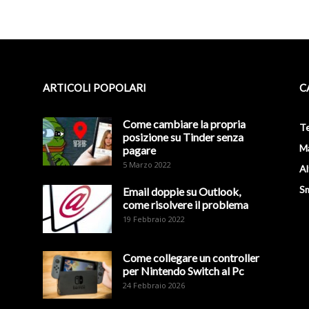
ARTICOLI POPOLARI
C
Come cambiare la propria
Te
posizione su Tinder senza
M
pagare
5 Marzo 2022
Al
S
Email doppie su Outlook,
come risolvere il problema
19 Febbraio 2022
Come collegare un controller
per Nintendo Switch al Pc
24 Febbraio 2026