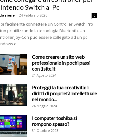
intendo Switch al Pc
dazione
-
24 Febbraio 2026
0
oi facilmente connettere un Controller Switch Pro
 tuo pc utilizzando la tecnologia Bluetooth. Un
ntroller Joy-Con può essere collegato ad un pc
ndows o...
Come creare un sito web
professionale in pochi passi
con 1site.it
21 Agosto 2024
Proteggi la tua creatività: i
diritti di proprietà intellettuale
nel mondo...
24 Maggio 2024
I computer toshiba si
rompono spesso?
31 Ottobre 2023