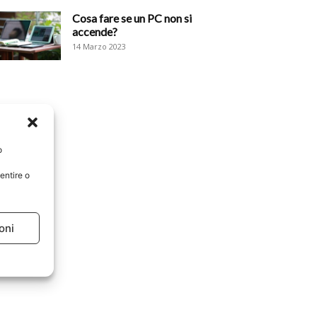
Cosa fare se un PC non si
accende?
14 Marzo 2023
o
entire o
oni