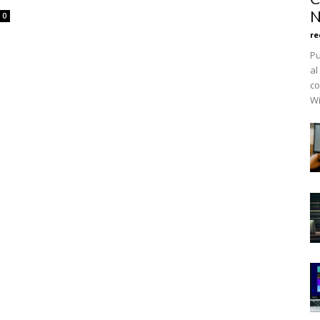
N
0
re
Pu
al
co
Wi