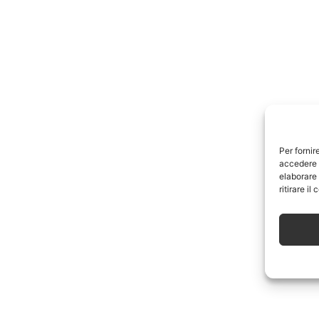
Per fornir
accedere a
elaborare
ritirare i