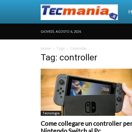
Tec
H
GIOVEDÌ, AGOSTO 6, 2026
Man
Home
Tags
Controller
Tag: controller
Tecnologia
Come collegare un controller pe
Nintendo Switch al Pc